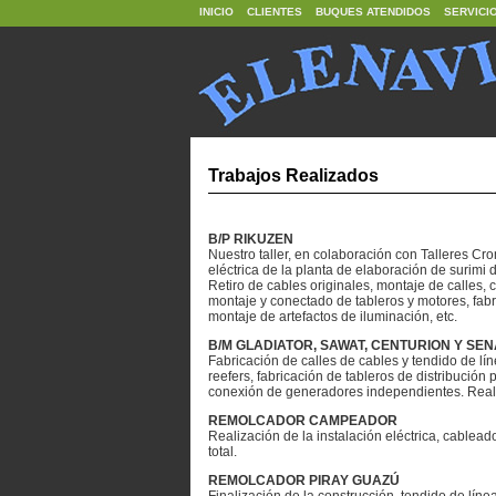
INICIO
CLIENTES
BUQUES ATENDIDOS
SERVICI
Trabajos Realizados
B/P RIKUZEN
Nuestro taller, en colaboración con Talleres Cro
eléctrica de la planta de elaboración de surimi 
Retiro de cables originales, montaje de calles,
montaje y conectado de tableros y motores, fabr
montaje de artefactos de iluminación, etc.
B/M GLADIATOR, SAWAT, CENTURION Y SE
Fabricación de calles de cables y tendido de lí
reefers, fabricación de tableros de distribución
conexión de generadores independientes. Reali
REMOLCADOR CAMPEADOR
Realización de la instalación eléctrica, cablead
total.
REMOLCADOR PIRAY GUAZÚ