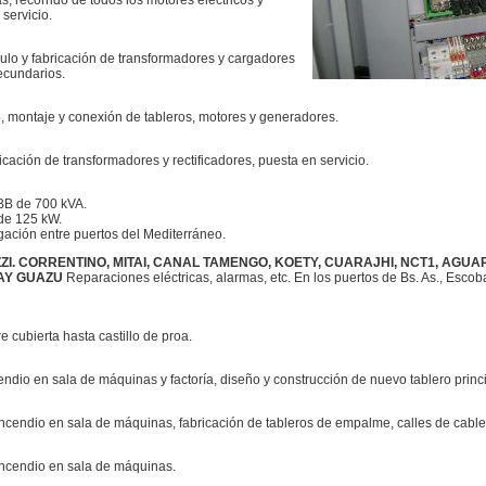
s, recorrido de todos los motores eléctricos y
servicio.
álculo y fabricación de transformadores y cargadores
secundarios.
o, montaje y conexión de tableros, motores y generadores.
bricación de transformadores y rectificadores, puesta en servicio.
BB de 700 kVA.
de 125 kW.
ción entre puertos del Mediterráneo.
 CORRENTINO, MITAI, CANAL TAMENGO, KOETY, CUARAJHI, NCT1, AGUAR
RAY GUAZU
Reparaciones eléctricas, alarmas, etc. En los puertos de Bs. As., Esco
cubierta hasta castillo de proa.
endio en sala de máquinas y factoría, diseño y construcción de nuevo tablero princip
incendio en sala de máquinas, fabricación de tableros de empalme, calles de cable,
 incendio en sala de máquinas.