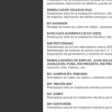
Finalización de la construcción, tendido de línea
generadores, fabricación de tableros, puesta en 
REMOLCADOR SOLEDAD RUA
Realización total de la instalación eléctrica, c
de baterías, fabricación del tablero principal y 
B/T NAVENOR
Montaje de todas las calles de cables, cablead
BARCAZAS BARRERAS M.O.P. (SEIS)
Realización total de la instalación eléctrica, fa
B/M PRETORIANO
Rebobinado de los tres alternadores marca NE
Rebobinado de motores de pluma real de C.C. 
Reparación de generadores y motores en navega
REMOLCADORES DE EMPUJE: JUAN SOLAZZI.
AGUILUCHO, PUMA, RIO PIRARETA, RIO PI
Asunción, Nva. Palmira., etc.
B/C SAMPAN (EX TRIBUNO)
Reemplazo de calles de cables y cableado sobre 
B/P "MISTER BIG"
Reemplazo total de instalación eléctrica por inc
B/C SAWAT
Reemplazo parcial de instalación electrica por 
M/V CENTURIÓN
Reemplazo parcial de instalación eléctrica por